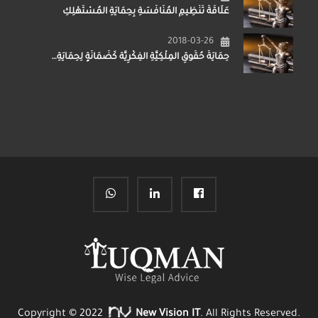
عَلَاقَةُ تَنْظِيمِ المُنَافَسَةِ بِحِمَايَةِ المُسْتَهْلِكِ
2018-03-26
حِمَايَةُ حُقُوقِ المِلْكِيَّةِ الفِكْرِيَّة كَضَمَانَةٍ لِحِمَايَةِ…
Copyright © 2022
New Vision IT
. All Rights Reserved.