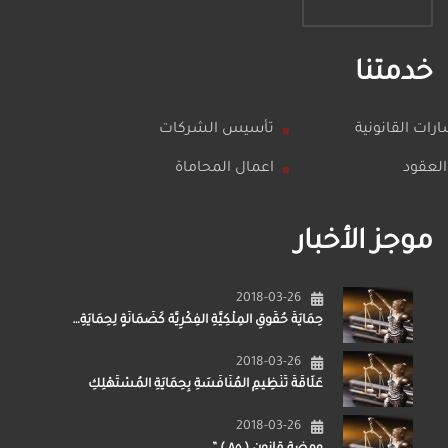
خدمتنا
رات القانونية
تأسيس الشركات
العقود
اعمال المحاماة
موجز الأخبار
2018-03-26
حِمَايَةُ حُقُوقِ المِلْكِيَّةِ الفِكْرِيَّة كَضَمَانَةٍ لِحِمَايَةِ…
2018-03-26
عَلَاقَةُ تَنْظِيمِ المُنَافَسَةِ بِحِمَايَةِ المُسْتَهْلِكِ
2018-03-26