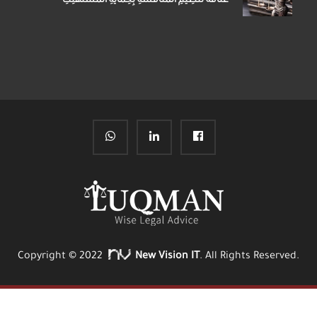
عَلَاقَةُ تَنْظِيمِ المُنَافَسَةِ بِحِمَايَةِ المُسْتَهْلِكِ
Copyright © 2022
New Vision IT
. All Rights Reserved.