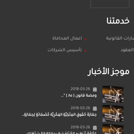
خدمتنا
رات القانونية
اعمال المحاماة
العقود
تأسيس الشركات
موجز الأخبار
2018-03-26
ومضة قانون ( ٨٥ ) ”…
2018-03-26
حِمَايَةُ حُقُوقِ المِلْكِيَّةِ الفِكْرِيَّة كَضَمَانَةٍ لِحِمَايَةِ…
2018-03-26